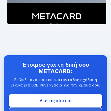
Έτοιμος για τη δική σου
METACARD;
Επίλεξε ανάμεσα σε εκατοντάδες σχέδια ή
ξεκίνα μια B2B συνεργασία για την ομάδα σου.
Δες τις κάρτες