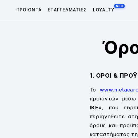
μετάβαση
ΠΡΟΙΟΝΤΑ
ΕΠΑΓΓΕΛΜΑΤΙΕΣ
LOYALTY
στο
περιεχόμενο
Όρο
1. ΟΡΟΙ & ΠΡΟ
Το
www.metacard
προϊόντων μέσω 
IKE
», που εδρεύ
περιηγηθείτε στ
όρους και προϋπ
καταστήματος τ