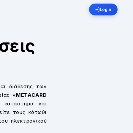
Login
σεις
αι διάθεσης των
είας «
METACARD
κό κατάστημα και
είτε τους κάτωθι
του ηλεκτρονικού