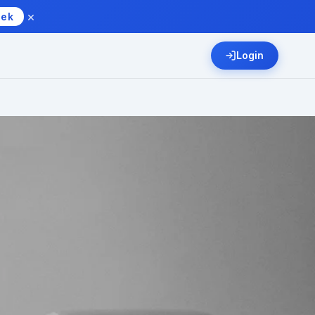
×
eek
Login