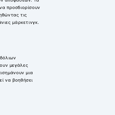
ών αποφάσεων. Τα
 να προσδιορίσουν
οηθώντας τις
νιες μάρκετινγκ.
 δόλιων
σουν μεγάλες
πισημάνουν μια
εί να βοηθήσει