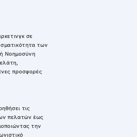
άρκετινγκ σε
εσματικότητα των
τή Νοημοσύνη
πελάτη,
μένες προσφορές
οηθήσει τις
των πελατών έως
ιοποιώντας την
ωνιστικό