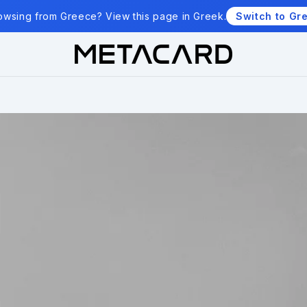
owsing from Greece? View this page in Greek.
Switch to Gr