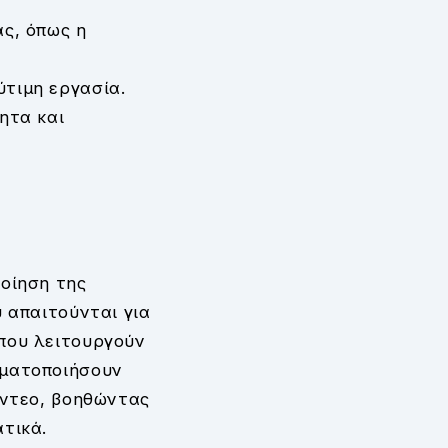
ς, όπως η
τιμη εργασία.
ητα και
οίηση της
 απαιτούνται για
που λειτουργούν
γματοποιήσουν
ίντεο, βοηθώντας
τικά.